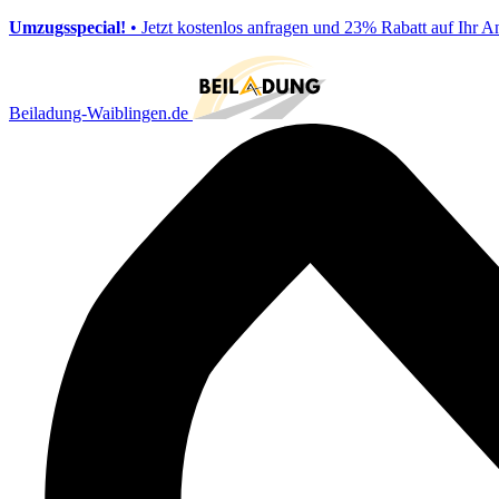
Umzugsspecial!
• Jetzt kostenlos anfragen und 23% Rabatt auf Ihr A
Beiladung-Waiblingen.de