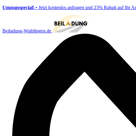
Umzugsspecial!
• Jetzt kostenlos anfragen und 23% Rabatt auf Ihr A
Beiladung-Waiblingen.de