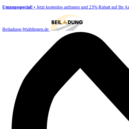
Umzugsspecial!
• Jetzt kostenlos anfragen und 23% Rabatt auf Ihr A
Beiladung-Waiblingen.de